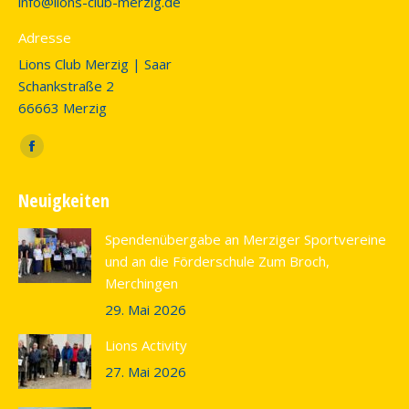
info@lions-club-merzig.de
Adresse
Lions Club Merzig | Saar
Schankstraße 2
66663 Merzig
Finden Sie uns auf:
Facebook
page
Neuigkeiten
opens
in
Spendenübergabe an Merziger Sportvereine
new
und an die Förderschule Zum Broch,
window
Merchingen
29. Mai 2026
Lions Activity
27. Mai 2026