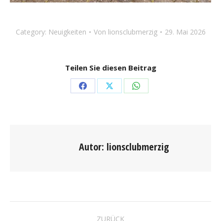
Category:
Neuigkeiten
Von
lionsclubmerzig
29. Mai 2026
Teilen Sie diesen Beitrag
Share
Share
Share
on
on
on
Facebook
X
WhatsApp
Autor:
lionsclubmerzig
KOMMENTARNAVIGAT
ZURÜCK