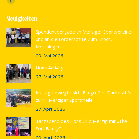
Facebook
page
Neuigkeiten
opens
in
Spendenübergabe an Merziger Sportvereine
new
und an die Förderschule Zum Broch,
window
Merchingen
29. Mai 2026
Lions Activity
27. Mai 2026
Merzig bewegte sich: Ein großes Dankeschön
zur 1. Merziger Sportmeile
27. April 2026
Tanzabend des Lions Club Merzig mit „The
Soul Family“
20. April 2026