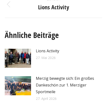
Lions Activity
Vorheriger
Beitrag:
Ähnliche Beiträge
Lions Activity
27. Mai 2026
Merzig bewegte sich: Ein großes
Dankeschön zur 1. Merziger
Sportmeile
27. April 2026