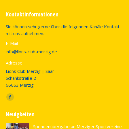
Kontaktinformationen
Sie können sehr gerne über die folgenden Kanäle Kontakt
mit uns aufnehmen.
E-Mail
info@lions-club-merzig.de
Adresse
Lions Club Merzig | Saar
Schankstraße 2
66663 Merzig
Finden Sie uns auf:
Facebook
page
Neuigkeiten
opens
in
Spendenübergabe an Merziger Sportvereine