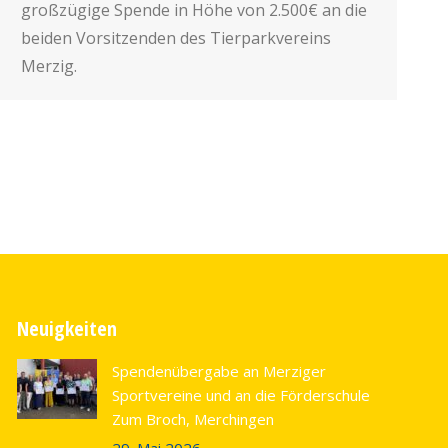
großzügige Spende in Höhe von 2.500€ an die
beiden Vorsitzenden des Tierparkvereins
Merzig.
Neuigkeiten
Spendenübergabe an Merziger
Sportvereine und an die Förderschule
Zum Broch, Merchingen
29. Mai 2026