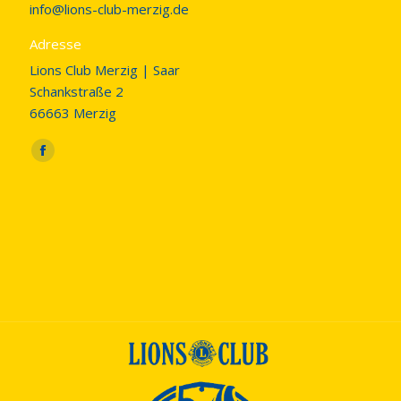
info@lions-club-merzig.de
Adresse
Lions Club Merzig | Saar
Schankstraße 2
66663 Merzig
Finden Sie uns auf:
Facebook
page
opens
in
new
window