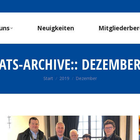
uns
Neuigkeiten
Mitgliederber
TS-ARCHIVE::
DEZEMBER
Sie befinden sich hier:
Start
2019
Dezember