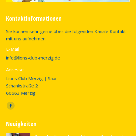
Kontaktinformationen
Sie können sehr gerne über die folgenden Kanäle Kontakt
mit uns aufnehmen.
E-Mail
info@lions-club-merzig.de
Adresse
Lions Club Merzig | Saar
Schankstraße 2
66663 Merzig
Finden Sie uns auf:
Facebook
page
Neuigkeiten
opens
in