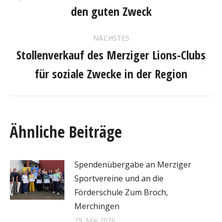
Vorheriger
den guten Zweck
Beitrag:
NÄCHSTES
Stollenverkauf des Merziger Lions-Clubs
Nächster
für soziale Zwecke in der Region
Beitrag:
Ähnliche Beiträge
Spendenübergabe an Merziger
Sportvereine und an die
Förderschule Zum Broch,
Merchingen
29. Mai 2026