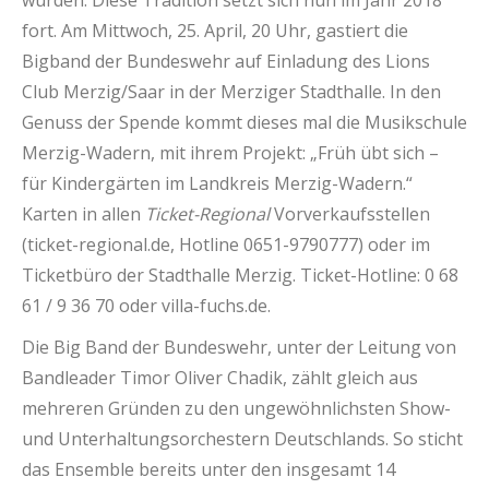
wurden. Diese Tradition setzt sich nun im Jahr 2018
fort. Am Mittwoch, 25. April, 20 Uhr, gastiert die
Bigband der Bundeswehr auf Einladung des Lions
Club Merzig/Saar in der Merziger Stadthalle.
In den
Genuss der Spende kommt dieses mal die Musikschule
Merzig-Wadern, mit ihrem Projekt: „Früh übt sich –
für Kindergärten im Landkreis Merzig-Wadern.“
Karten in allen
Ticket-Regional
Vorverkaufsstellen
(ticket-regional.de, Hotline 0651-9790777) oder im
Ticketbüro der Stadthalle Merzig. Ticket-Hotline: 0 68
61 / 9 36 70 oder villa-fuchs.de.
Die Big Band der Bundeswehr, unter der Leitung von
Bandleader Timor Oliver Chadik, zählt gleich aus
mehreren Gründen zu den ungewöhnlichsten Show-
und Unterhaltungsorchestern Deutschlands. So sticht
das Ensemble bereits unter den insgesamt 14