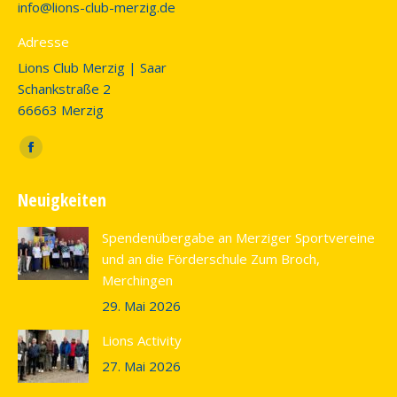
info@lions-club-merzig.de
Adresse
Lions Club Merzig | Saar
Schankstraße 2
66663 Merzig
Finden Sie uns auf:
Facebook
page
Neuigkeiten
opens
in
Spendenübergabe an Merziger Sportvereine
new
und an die Förderschule Zum Broch,
window
Merchingen
29. Mai 2026
Lions Activity
27. Mai 2026