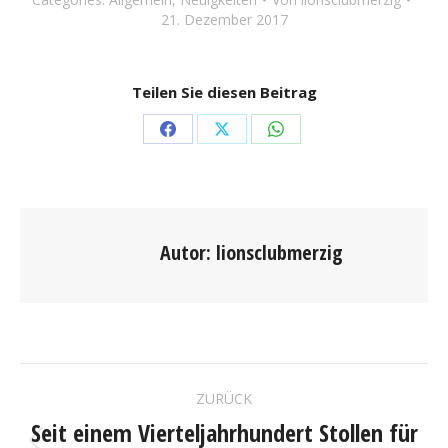
21. Dezember 2017
Teilen Sie diesen Beitrag
Share
Share
Share
on
on
on
Facebook
X
WhatsApp
Autor:
lionsclubmerzig
KOMMENTARNAVIGAT
ZURÜCK
Seit einem Vierteljahrhundert Stollen für