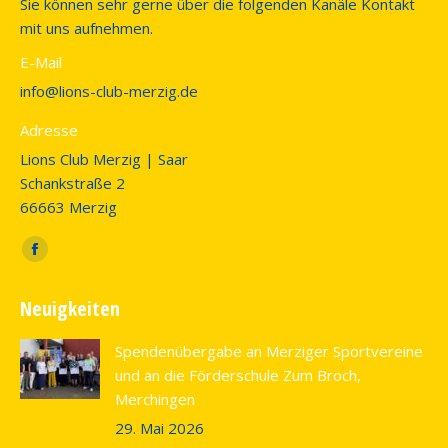
Sie können sehr gerne über die folgenden Kanäle Kontakt
mit uns aufnehmen.
E-Mail
info@lions-club-merzig.de
Adresse
Lions Club Merzig | Saar
Schankstraße 2
66663 Merzig
Finden Sie uns auf:
Facebook
page
Neuigkeiten
opens
in
Spendenübergabe an Merziger Sportvereine
new
und an die Förderschule Zum Broch,
window
Merchingen
29. Mai 2026