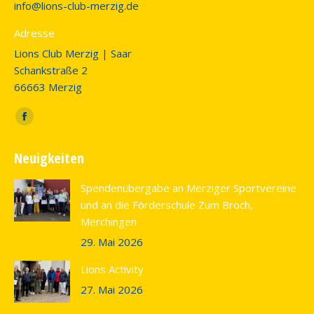
info@lions-club-merzig.de
Adresse
Lions Club Merzig | Saar
Schankstraße 2
66663 Merzig
Finden Sie uns auf:
Facebook
page
Neuigkeiten
opens
in
Spendenübergabe an Merziger Sportvereine
new
und an die Förderschule Zum Broch,
window
Merchingen
29. Mai 2026
Lions Activity
27. Mai 2026