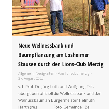
Neue Wellnessbank und
Baumpflanzung am Losheimer
Stausee durch den Lions-Club Merzig
Allgemein
,
Neuigkeiten
Von
lionsclubmerzig
27. August 2020
v. l.: Prof. Dr. Jörg Loth und Wolfgang Fritz
übergeben offiziell die Wellnessbank und den
Walnussbaum an Bürgermeister Helmuth
Harth (re.) Foto: Gemeinde Bei