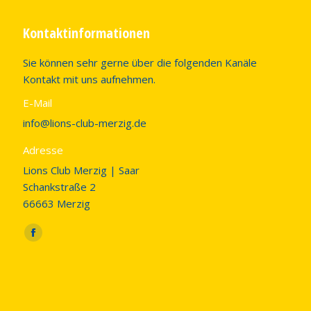
Kontaktinformationen
Sie können sehr gerne über die folgenden Kanäle
Kontakt mit uns aufnehmen.
E-Mail
info@lions-club-merzig.de
Adresse
Lions Club Merzig | Saar
Schankstraße 2
66663 Merzig
Finden Sie uns auf:
Facebook
page
opens
in