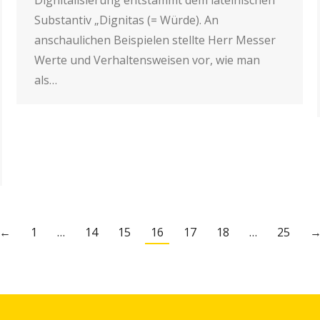
Substantiv „Dignitas (= Würde). An
anschaulichen Beispielen stellte Herr Messer
Werte und Verhaltensweisen vor, wie man
als…
←
1
…
14
15
16
17
18
…
25