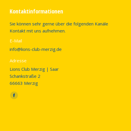
Kontaktinformationen
Sie können sehr gerne über die folgenden Kanäle
Kontakt mit uns aufnehmen.
E-Mail
info@lions-club-merzig.de
Adresse
Lions Club Merzig | Saar
Schankstraße 2
66663 Merzig
Finden Sie uns auf:
Facebook
page
opens
in
new