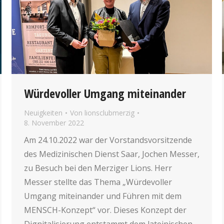
Würdevoller Umgang miteinander
Neuigkeiten
Von
lionsclubmerzig
8. November 2022
Am 24.10.2022 war der Vorstandsvorsitzende
des Medizinischen Dienst Saar, Jochen Messer,
zu Besuch bei den Merziger Lions. Herr
Messer stellte das Thema „Würdevoller
Umgang miteinander und Führen mit dem
MENSCH-Konzept“ vor. Dieses Konzept der
Dignitalisierung entstammt dem lateinischen