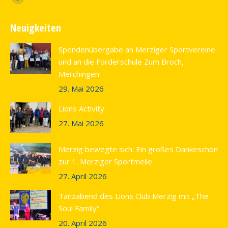
Facebook
page
Neuigkeiten
opens
in
Spendenübergabe an Merziger Sportvereine
new
und an die Förderschule Zum Broch,
window
Merchingen
29. Mai 2026
Lions Activity
27. Mai 2026
Merzig bewegte sich: Ein großes Dankeschön
zur 1. Merziger Sportmeile
27. April 2026
Tanzabend des Lions Club Merzig mit „The
Soul Family“
20. April 2026